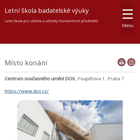
Letní škola badatelské výuky
Letní škola pro učitele a učitelky humanitních předmětů
Menu
Místo konání
Centrum současného umění DOX
, Poupětova 1, Praha 7
https://www.dox.cz/