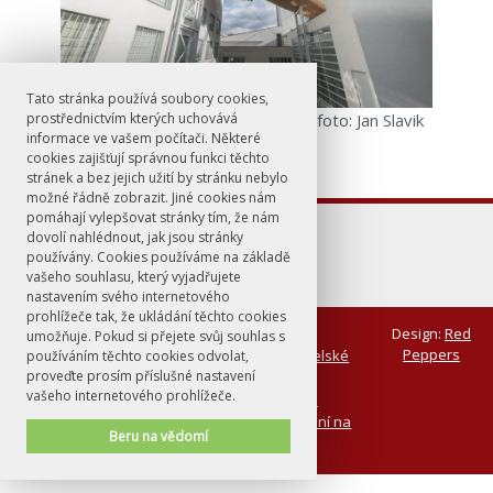
Tato stránka používá soubory cookies,
prostřednictvím kterých uchovává
Centrum současného umění DOX, foto: Jan Slavik
informace ve vašem počítači. Některé
cookies zajišťují správnou funkci těchto
stránek a bez jejich užití by stránku nebylo
možné řádně zobrazit. Jiné cookies nám
pomáhají vylepšovat stránky tím, že nám
dovolí nahlédnout, jak jsou stránky
používány. Cookies používáme na základě
vašeho souhlasu, který vyjadřujete
nastavením svého internetového
prohlížeče tak, že ukládání těchto cookies
© FF UK 2026
Design:
Red
umožňuje. Pokud si přejete svůj souhlas s
Peppers
Kontakt
Letní škola badatelské
používáním těchto cookies odvolat,
proveďte prosím příslušné nastavení
výuky IV
vašeho internetového prohlížeče.
Místo konání
Proběhlé akce
Program letní školy
Seminář Vzdělávání na
Beru na vědomí
místech paměti